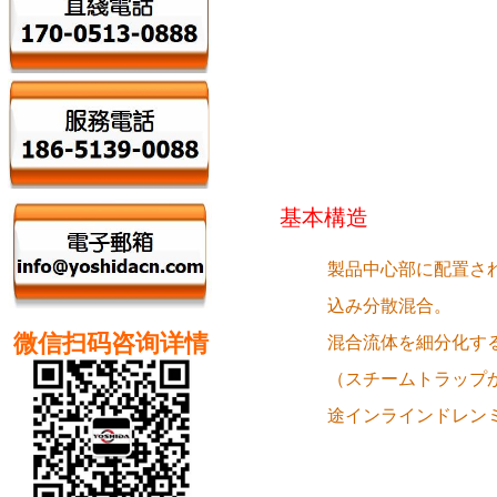
基本構造
製品中心部に配置さ
込み分散混合。
微信扫码咨询详情
混合流体を細分化す
（スチームトラップ
途インラインドレン