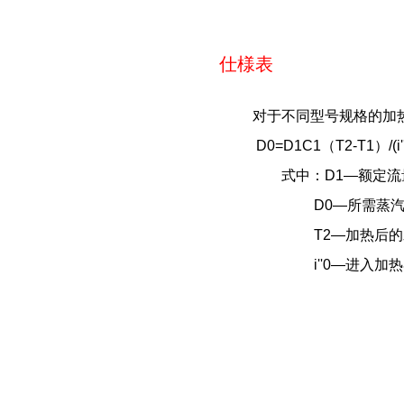
仕様表
对于不同型号规格的
D0=D1C1（T2-T1）/(i''0-
式中：D1—额定流量（t
D0—所需蒸汽量（t/
T2—加热后的水温
i''0—进入加热器在