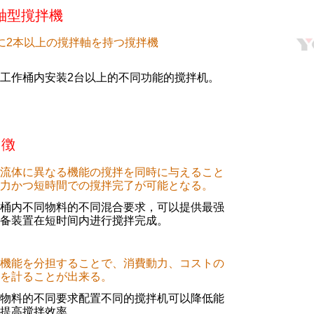
軸型撹拌機
に2本以上の撹拌軸を持つ撹拌機
工作桶内安装2台以上的不同功能的搅拌机。
 徴
流体に異なる機能の撹拌を同時に与えること
力かつ短時間での撹拌完了が可能となる。
桶内不同物料的不同混合要求，可以提供最强
备装置在短时间内进行搅拌完成。
機能を分担することで、消費動力、コストの
を計ることが出来る。
物料的不同要求配置不同的搅拌机可以降低能
提高搅拌效率。