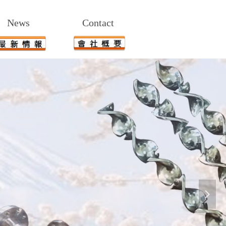
News
Contact
넲