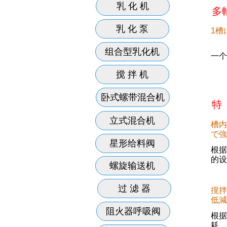
乳 化 机
多
乳 化 泵
1槽
组合型乳化机
一个
搅 拌 机
卧式螺带混合机
特
立式混合机
槽内
で強
星形给料阀
根据
的设
螺旋输送机
过 滤 器
撹拌
低減
阻火器呼吸阀
根据
耗，