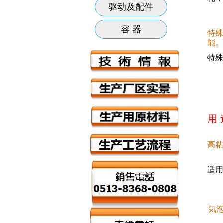
驱动及配件
容 器
特殊
能。
特殊
用 
高粘
适用
気